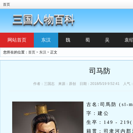
首页
三国人物百科
网站首页
东汉
魏
蜀
吴
袁
您所在的位置：
首页
>
东汉
> 正文
司马防
作者：三国志 来源：原创 日期：2018/5/19 9:52:41 人气
古名:司馬防 (sī-mǎ
字：建公
生卒：149 - 219
籍贯：司隶河内郡