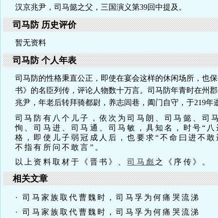
汉京兆尹，司马懿之父，三国演义第39回中提及。
司马防 历史评价
暂无资料
司马防 个人年表
司马防的性格秉直公正，即使在宴会这样的休闲场所，也保
书》的名臣列传，评论人物数十万言。司马防年青时在州郡
兆尹，年老后转拜骑都尉，养志闾巷，阖门自守，于219年
司马防有八个儿子，依次为司马朗、司马懿、司
恂、司马进、司马通、司马敏，具知名，时号“八
格，即使儿子弱冠成人后，也要求“不命曰进不敢
不指有所问不敢言”。
以上资料取材于《晋书》、
司马彪
之《序传》。
相关文章
· 司马家族取代曹魏时，司马孚为何痛哭流涕
· 司马家族取代曹魏时，司马孚为何痛哭流涕