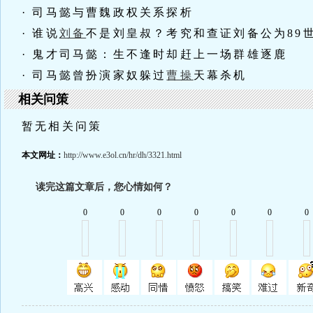
· 司马懿与曹魏政权关系探析
· 谁说
刘备
不是刘皇叔？考究和查证刘备公为89
· 鬼才司马懿：生不逢时却赶上一场群雄逐鹿
· 司马懿曾扮演家奴躲过
曹操
天幕杀机
相关问策
暂无相关问策
本文网址：
http://www.e3ol.cn/hr/dh/3321.html
读完这篇文章后，您心情如何？
0
0
0
0
0
0
0