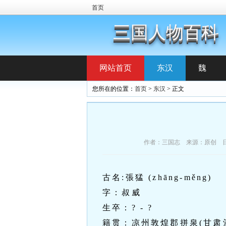
首页
三国人物百科
网站首页
东汉
魏
您所在的位置：
首页
>
东汉
> 正文
作者：三国志 来源：原创 日期：2
古名:張猛 (zhāng-měng)
字：叔威
生卒：? - ?
籍贯：凉州敦煌郡拼泉(甘肃