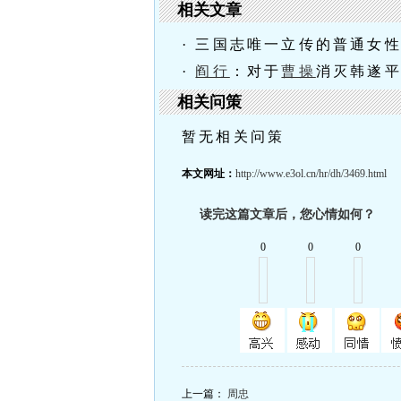
相关文章
· 三国志唯一立传的普通女
·
阎行
：对于
曹操
消灭韩遂
相关问策
暂无相关问策
本文网址：
http://www.e3ol.cn/hr/dh/3469.html
读完这篇文章后，您心情如何？
0
0
0
上一篇：
周忠