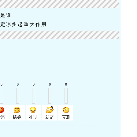
性是谁
平定凉州起重大作用
0
0
0
0
0