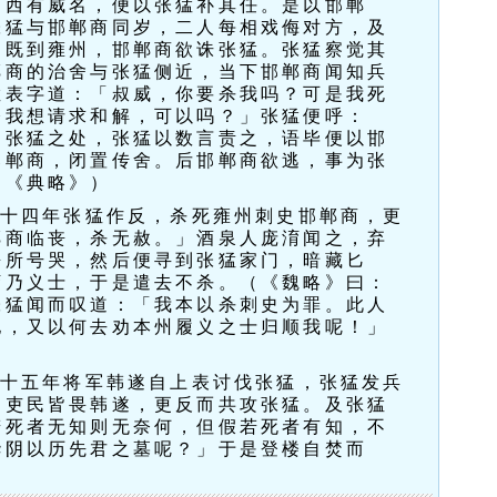
河西有威名，便以张猛补其任。是以邯郸
张猛与邯郸商同岁，二人每相戏侮对方，及
。既到雍州，邯郸商欲诛张猛。张猛察觉其
郸商的治舍与张猛侧近，当下邯郸商闻知兵
猛表字道：「叔威，你要杀我吗？可是我死
今我想请求和解，可以吗？」张猛便呼：
到张猛之处，张猛以数言责之，语毕便以邯
邯郸商，闭置传舍。后邯郸商欲逃，事为张
（《典略》）
安十四年张猛作反，杀死雍州刺史邯郸商，更
郸商临丧，杀无赦。」酒泉人庞淯闻之，弃
丧所号哭，然后便寻到张猛家门，暗藏匕
淯乃义士，于是遣去不杀。（《魏略》曰：
张猛闻而叹道：「我本以杀刺史为罪。此人
他，又以何去劝本州履义之士归顺我呢！」
）
安十五年将军韩遂自上表讨伐张猛，张猛发兵
的吏民皆畏韩遂，更反而共攻张猛。及张猛
若死者无知则无奈何，但假若死者有知，不
华阴以历先君之墓呢？」于是登楼自焚而