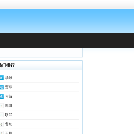
热门排行
杨雄
贾琮
何苗
郭凯
耿武
曹豹
王楷