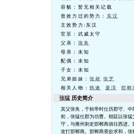
容貌：暂无相关记载
曾效力过的势力：
东汉
主效势力:东汉
官至：武威太守
父亲：
张奂
母亲：未知
配偶：未知
子女：未知
兄弟姐妹：
张昶
张芝
相关人物：
韩遂
庞淯
邯郸
张猛
历史简介
其父张奂，于桓帝时仕历郡守、中
初，张猛仕郡为功曹。朝廷以张猛
守，与雍州刺史邯郸商俱往西进。
攻打邯郸商。邯郸商畏欲求和，张