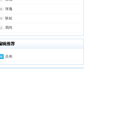
张逸
耿祉
周尚
编辑推荐
吕布