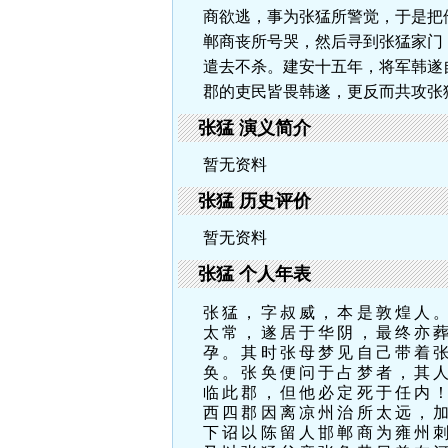
商欲逃，事为张猛所警觉，于是把
郸商丧所号哭，然后寻到张猛家门
遣去不杀。建安十五年，将军韩遂
郡的吏民皆畏韩遂，更反而共攻张
张猛 演义简介
暂无资料
张猛 历史评价
暂无资料
张猛 个人年表
张猛，字叔威，本是敦煌人
太常，遂居于华阴，最终亦
孕。其时张母梦见自己带着
奂。张奂便问于占梦者，其
临此郡，但他必定死于任内
西四郡因离凉州治所太远，
下诏以陈留人邯郸商为雍州