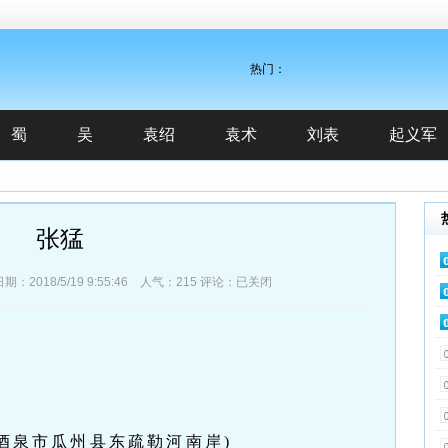
热门：
蜀
吴
袁绍
袁术
刘表
起义军
张猛
018/5/19 9:55:46 人气：
215
评论：已关闭
酒泉市瓜州县东疏勒河南岸)