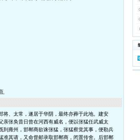
商
郎将、太常，遂居于华阴，最终亦葬于此地。建安
父亲张奂昔日曾在河西有威名，便以张猛任武威太
既到雍州，邯郸商欲诛张猛，张猛察觉其事，便勒兵
猛准其请，又命督邮录取邯郸商，闭置传舍。后邯郸