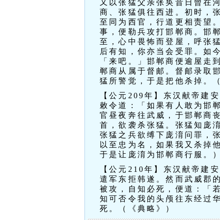
又以张猛父亲张奂昔日曾在
商、张猛俱往西进。初时，
至同为西官，行道更相责望
事，便勒兵攻打邯郸商。邯
至，心中畏怖而登屋，呼张
后有知，你亦当会受罪。如
「来吧。」邯郸商便逾屋走
郸商从属于督邮。督邮录取
猛所警觉，于是把他杀掉。
【公元209年】东汉献帝建
敕令道：「如果有人敢为邯
官昼夜奔往武威，于邯郸商
首，欲袭杀张猛。张猛知庞
张猛之兵欲缚下庞淯问罪，
以至忠为名，如果我又杀掉
于是让庞淯为邯郸商行服。
【公元210年】东汉献帝建
遣军东拒韩遂。然而武威郡
被攻，自知必死，便道：「
知可否令我的头颅往东经过
死。（《典略》）