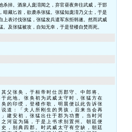
他杀掉。酒泉人庞淯闻之，弃官昼夜奔往武威，于邯
，暗藏匕首，欲袭杀张猛。张猛知庞淯乃义士，于是
自上表讨伐张猛，张猛发兵遣军东拒韩遂。然而武威
猛。及张猛被攻，自知无幸，于是登楼自焚而死。
。其父张奂，于桓帝时仕历郡守、中郎将、
葬于此地。张奂初为武威太守时，张猛方在
张奂的印绶，登楼作歌，明晨便以此告诉张
人说道：「夫人所刚生的男孩，后来当会再
！」建安初，张猛出仕于郡为功曹，当时河
加之河寇为隔，于是上书求别置州。朝廷便
刺史，别典四郡。时武威太守有空缺，朝廷