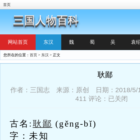
首页
三国人物百科
网站首页
东汉
魏
蜀
吴
袁
您所在的位置：
首页
>
东汉
> 正文
耿鄙
作者：三国志 来源：原创 日期：2018/5/19 
411
评论：已关闭
古名:
耿鄙
(gěng-bǐ)
字：未知