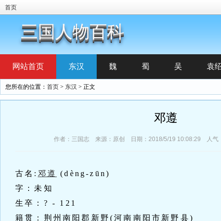
首页
三国人物百科
网站首页
东汉
魏
蜀
吴
袁
您所在的位置：
首页
>
东汉
> 正文
邓遵
作者：三国志 来源：原创 日期：2018/5/19 10:08:29 人气
古名:
邓遵
(dèng-zūn)
字：未知
生卒：? - 121
籍贯：荆州南阳郡新野(河南南阳市新野县)