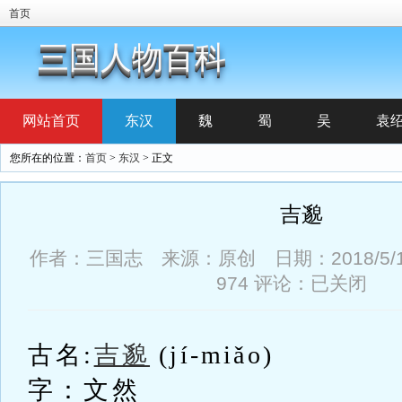
首页
三国人物百科
网站首页
东汉
魏
蜀
吴
袁
您所在的位置：
首页
>
东汉
> 正文
吉邈
作者：三国志 来源：原创 日期：2018/5/19 
974
评论：已关闭
古名:
吉邈
(jí-miǎo)
字：文然