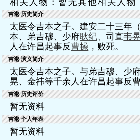
相关人物：暂无其他相关人物
吉邈 历史简介
太医令吉本之子。建安二十三年（
本、弟吉穆、少府
耿纪
、司直
韦
人在许昌起事反
曹操
，败死。
吉邈 演义简介
太医令吉本之子。与弟吉穆、少
晃、金祎等千余人在许昌起事反
吉邈 历史评价
暂无资料
吉邈 个人年表
暂无资料