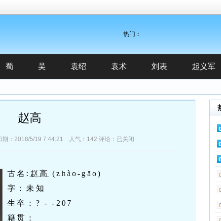
热门：
蜀
吴
袁绍
袁术
刘表
起义军
赵高
018/5/19 7:44:21 人气：
142
评论：已关闭
古名:
赵高
(zhào-gāo)
字：未知
生卒：? - -207
籍贯：