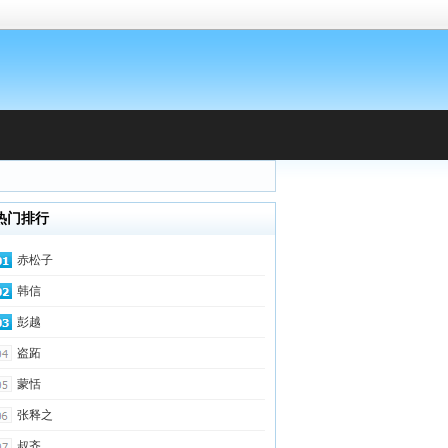
热门排行
赤松子
韩信
彭越
盗跖
蒙恬
张释之
叔齐