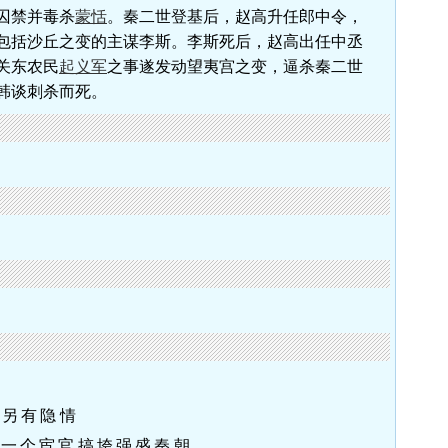
囚禁并毒杀
蒙恬
。秦二世登基后，赵高升任郎中令，
包括沙丘之变的主谋李斯。李斯死后，赵高出任中丞
关东农民
起义军
之事遂发动望夷宫之变，逼杀秦二世
韩谈刺杀而死。
后另有隐情
：一个宦官搞垮强盛秦朝