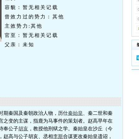
容貌：暂无相关记载
曾效力过的势力：其他
主效势力:其他
官至：暂无相关记载
父亲：未知
物
时期秦国及秦朝政治人物，历仕
秦始皇
、秦二世和秦
宫之变的主谋，指鹿为马事件的策划者。赵高早年在
侍奉公子
胡亥
，教授他刑狱之学。秦始皇在沙丘（今
，赵高与公子胡亥、丞相
李斯
合谋更改秦始皇遗诏，