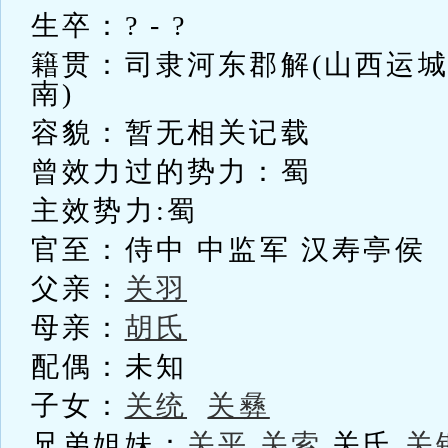
生卒：? - ?
籍贯：司隶河东郡解(山西运
南)
容貌：暂无相关记载
曾效力过的势力：蜀
主效势力:蜀
官至：侍中 中监军 汉寿亭侯
父亲：
关羽
母亲：
胡氏
配偶：未知
子女：
关统
关彝
兄弟姐妹：
关平
关索
关氏
关