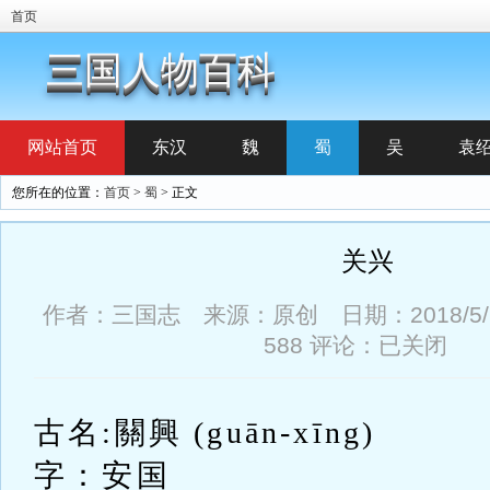
首页
三国人物百科
网站首页
东汉
魏
蜀
吴
袁
您所在的位置：
首页
>
蜀
> 正文
关兴
作者：三国志 来源：原创 日期：2018/5/19
588
评论：已关闭
古名:關興 (guān-xīng)
字：安国