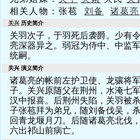
相关人物：张苞
刘备
诸葛亮
关兴
历史简介
关羽次子，于羽死后袭爵。少有
亮深器异之。弱冠为侍中、中监
统嗣。
关兴 演义简介
诸葛亮的帐前左护卫使、龙骧将
子。关兴原随父在荆州，水淹七
汉中报喜。后荆州失陷，关羽被
子张苞拜为弟兄，随刘备伐吴，
回青龙堰月刀。后随诸葛亮北伐
六出祁山前病亡。