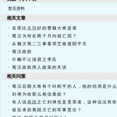
暂无资料
相关文章
· 哀荣比
关羽
好的曹魏大将是谁
· 蜀汉为何在两个月内就亡国？
· 从魏灭蜀二三事看邓艾偷渡阴平关
· 蜀汉政权
· 巾帼不让须眉之李氏
· 蜀汉政权用人政策的失误
相关问策
· 蜀汉后期大将有个叫阎宇的人，他的结局是什
· 刘禅为啥那么相信黄皓？
· 有人说
蜀国
之亡刘禅也是受害者，这种说法有
· 谁应承担蜀国灭亡的军事责任？