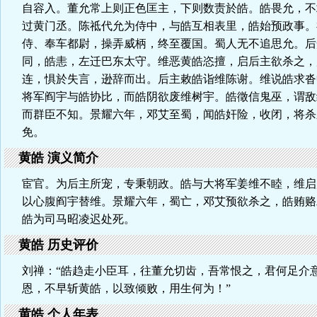
自容入。董允常上则正色匡主，下则数责於皓。皓畏允，不
过黄门丞。陈祗代允为侍中，与皓互相表里，皓始预政事。
侍、奉车都尉，操弄威柄，终至覆国。蜀人无不追思允。后
同，皓恚，左迁巴东太守。维恶黄皓恣擅，启后主欲杀之，
连，惧於失言，逊辞而出。后主敕皓诣维陈谢。维说皓求沓
将军阎宇与皓协比，而皓阴欲废维树宇。皓徵信鬼巫，谓敌
而群臣不知。景耀六年，邓艾至蜀，闻皓奸险，收闭，将杀
免。
黄皓 演义简介
宦官。为后主所宠，专秉朝政。皓与大将军姜维不睦，维启
以心腹阎宇替维。景耀六年，蜀亡，邓艾预欲杀之，皓贿赂
皓为司马昭凌迟处死。
黄皓 历史评价
刘禅：“皓趋走小臣耳，往董允切齿，吾常恨之，君何足介意
恩，不早斩黄皓，以致倾败，用生何为！”
黄皓 个人年表