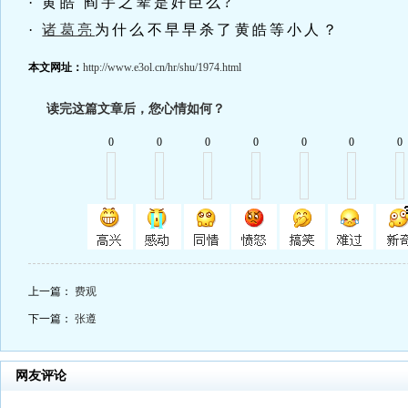
· 黄皓 阎宇之辈是奸臣么?
·
诸葛亮
为什么不早早杀了黄皓等小人？
本文网址：
http://www.e3ol.cn/hr/shu/1974.html
读完这篇文章后，您心情如何？
0
0
0
0
0
0
0
上一篇：
费观
下一篇：
张遵
网友评论