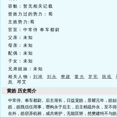
容貌：暂无相关记载
曾效力过的势力：蜀
主效势力:蜀
官至：中常侍 奉车都尉
父亲：未知
母亲：未知
配偶：未知
子女：未知
兄弟姐妹：未知
相关人物：
刘禅
刘永
樊建
董允
罗宪
陈祗
寿
邓艾
黄皓 历史简介
中常侍、奉车都尉。后主渐长，日益宠皓，景耀元年，皓始
皓，皓既信任用事，谮构永于后主，后主稍疏外永，至不得
在外，皓窃弄机柄，咸共将护，无能匡矫，然樊建特不与皓