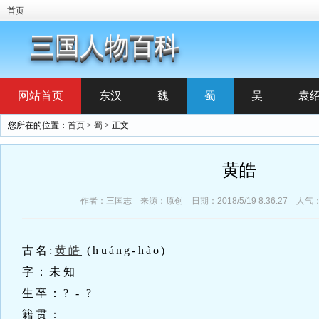
首页
三国人物百科
网站首页
东汉
魏
蜀
吴
袁
您所在的位置：
首页
>
蜀
> 正文
黄皓
作者：三国志 来源：原创 日期：2018/5/19 8:36:27 人气
古名:
黄皓
(huáng-hào)
字：未知
生卒：? - ?
籍贯：