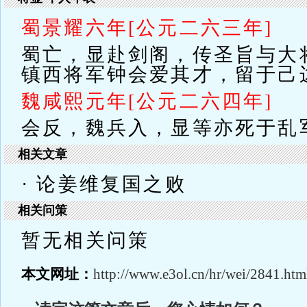
蜀景耀六年[公元二六三年]
蜀亡，显赴剑阁，传圣旨与大
镇西将军钟会爱其才，留于己
魏咸熙元年[公元二六四年]
会反，魏兵入，显等亦死于乱
相关文章
· 论姜维复国之败
相关问策
暂无相关问策
本文网址：
http://www.e3ol.cn/hr/wei/2841.htm