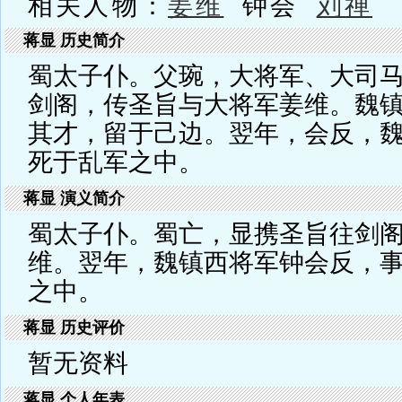
相关人物：
姜维
钟会
刘禅
蒋显 历史简介
蜀太子仆。父琬，大将军、大司
剑阁，传圣旨与大将军姜维。魏
其才，留于己边。翌年，会反，
死于乱军之中。
蒋显 演义简介
蜀太子仆。蜀亡，显携圣旨往剑
维。翌年，魏镇西将军钟会反，
之中。
蒋显 历史评价
暂无资料
蒋显 个人年表