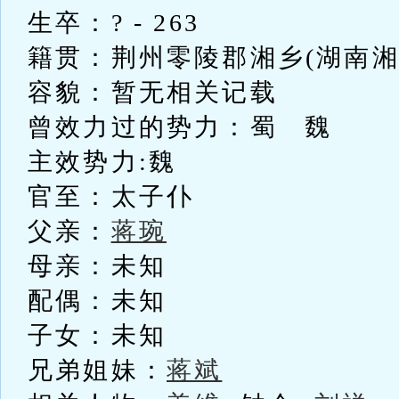
生卒：? - 263
籍贯：荆州零陵郡湘乡(湖南湘
容貌：暂无相关记载
曾效力过的势力：蜀 魏
主效势力:魏
官至：太子仆
父亲：
蒋琬
母亲：未知
配偶：未知
子女：未知
兄弟姐妹：
蒋斌