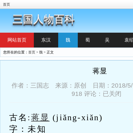
首页
三国人物百科
网站首页
东汉
魏
蜀
吴
袁
您所在的位置：
首页
>
魏
> 正文
蒋显
作者：三国志 来源：原创 日期：2018/5/19
918
评论：已关闭
古名:
蒋显
(jiǎng-xiǎn)
字：未知