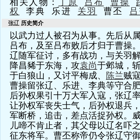
相关人物：
丁原
吕布
曹操
权
李典 乐进
关羽
曹丕
吕
张辽
历史简介
以武力过人被召为从事。先后从
吕布，及至吕布败后才归于曹操
辽随军征讨，多有战功，与关羽
降昌豨于东海，攻
袁尚
于邺城，
于白狼山，又讨平梅成、
陈兰
贼
曹操留张辽、乐进、李典等守合
后孙权果引十万大军入寇，张辽
让孙权军丧失士气，后孙权退兵
军断桥，追击，差点活捉孙权。
儿啼不肯止者，其父母以辽名吓
征东将军。曹丕称帝仍令张辽守