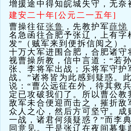
增援途中得知皖城失守，无奈
建安二十年[公元二一五年]
曹操往征
张鲁
，先教护军
薛悌
名急函往合肥予张辽，上有字
发”（贼军来到便拆信阅之）
十万大军进围合肥，合肥诸守
视曹操所教，信中言道：“若
张、李将军出战；乐将军守护
战。”诸将皆为此感到疑惑。
说：“曹公远征在外，待其救
定已攻破我们了。所以曹公教
敌军未合便迎而击之，摧折敌
众人之心，然后方可坚守。成
一战，诸君何须疑惑？”而李
同意见。于是张辽在夜间募集