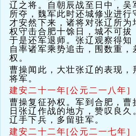
辽之将。自朝辰战至日中，吴
所夺，魏军此时还城修业进行
才安然下来，诸将对张辽所为
权守击合肥十馀日，城不可拔
于是还军退师。张辽观察得知
自率诸军乘势追击，围数重，
权。
曹操闻此，大壮张辽的表现，
将军。
建安二十一年[公元二一八年]
曹操复征孙权。军到合肥，曹
日张辽作战的地方，赞叹良久
辽手下兵，多留驻军。
建安二十二年[公元二一七年]