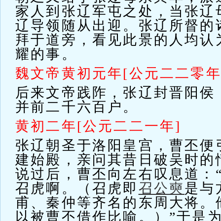
家人到张辽军屯之处，当张辽
辽导领随从出迎。张辽所督的
拜于道旁，看见此景的人均认
耀的事。
魏文帝黄初元年[公元二二零年
后来文帝践阼，张辽封晋阳侯
并前二千六百户。
黄初二年[公元二二一年]
张辽朝圣于洛阳皇宫，曹丕便
建始殿，亲问其昔日破吴时的
说过后，曹丕向左右叹息道：
召虎啊。（召虎即
召公奭
是与
甫、秦仲等齐名的东周大将。
以被曹丕借作比喻。）”于是