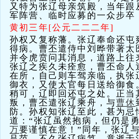
又特为张辽母亲筑殿，当年跟
军阵营、临时应募的一众步卒
黄初三年[公元二二二年]
孙权又复称藩。张辽奉命还屯
得病。曹丕遣侍中刘晔带著太
并令虎贲问其消息，道路上往
张辽之疾久未痊愈，曹丕命人
在所，自己则车驾亲临，执张
御衣，又使太官每日送给御食
稍可，辽即回还屯之处。正当
叛，曹丕遣张辽乘舟，与
曹休
防。孙权知张辽至此，甚为忌
道：“张辽虽然抱病，但仍是
万
要谨慎在意！”同年，张辽
吕范。不久张辽病笃，竟逝于