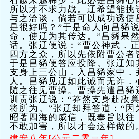
石越来越稀少，此必是昌豨心
所以才不求力战。辽希望能挑
与之洽谈，倘若可以成功诱使
是很好吗？”于是命人向昌豨说
命，使辽为其传达。”昌豨果
话。张辽便说：“曹公神武，
四方之众，所以先依附曹公者
于是昌豨便答应投降。张辽知
支身上三公山，入昌豨家中，
人。昌豨见辽如此诚而无诈，
随之往见曹操。曹操先遣昌豨
训责张辽说：“莽然支身赴敌
将所为。”张辽却拜答道：“因
昭著四海的威信，既奉旨以往
不敢加害，所以才会这样做的
建安八年[公元二零三年]