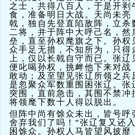
之士，共得八百人，于是开剥
食，准备明日大战。天尚未亮
戟，独自先登直陷敌阵，立杀
二将，并于阵中大呼己名，然
垒，直至孙权麾旗之下。孙权
众手足无措，不知所为，只得
上，仅以长戟自守而已。张辽
便叱喝孙权，挑衅他下来对战
敢动；及至望见张辽所领之兵
是忽聚众军数重围困张辽。张
突围，直前急击，其围不禁冲
将领麾下数十人得以脱出。
但阵中尚有馀众未出，皆号呼
舍弃我们了吗！”张辽复又还
困馀众。孙权人马皆望风披靡