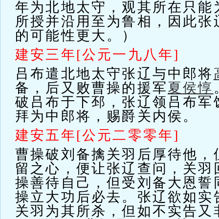
年为北地太守，观其所在只能
所授并沿用至为鲁相，因此张辽
的可能性更大。）
建安三年[公元一九八年]
吕布遣北地太守张辽与中郎将
备，后又败曹操的援军
夏侯惇
破吕布于下邳，张辽领吕布军
拜为中郎将，赐爵关内侯。
建安五年[公元二零零年]
曹操破刘备擒关羽后厚待他，
留之心，便让张辽查问，关羽
操善待自己，但受刘备大恩誓
操立大功后必去。张辽欲如实
关羽为其所杀，但如不实告又