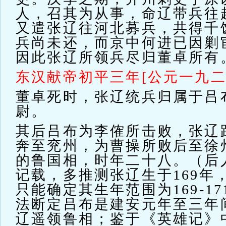
人，召其为从事，命辽带兵往
又遣张辽往河北募兵，共得千
兵尚未还，而京中何进已因剿
因此张辽所领兵尽归董卓所有
东汉献帝初平三年[公元一九二
董卓死时，张辽统兵归属于吕
尉。
其后吕布为李傕所击败，张辽
奔至兖州，为曹操所败后至徐
的鲁国相，时年二十八。（后
记载，多推测张辽生于169年
只能确定其生年范围为169-1
法断定吕布是建安元年至三年
辽遥领鲁相；鉴于《英雄记》