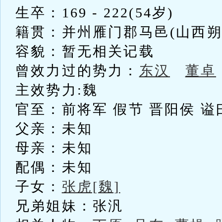
生卒：169 - 222(54岁)
籍贯：并州雁门郡马邑(山西朔
容貌：暂无相关记载
曾效力过的势力：
东汉
董卓
主效势力:魏
官至：前将军 假节 晋阳侯 
父亲：未知
母亲：未知
配偶：未知
子女：
张虎[魏]
兄弟姐妹：张汎