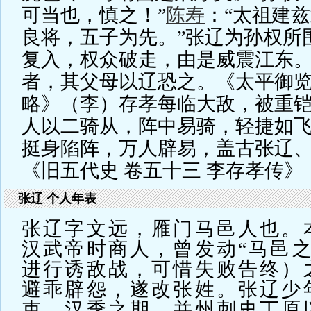
可当也，慎之！”
陈寿
：“太祖建
良将，五子为先。”张辽为孙权所
复入，权众破走，由是威震江东
者，其父母以辽恐之。《太平御览
略》（李）存孝每临大敌，被重
人以二骑从，阵中易骑，轻捷如
挺身陷阵，万人辟易，盖古张辽
《旧五代史 卷五十三 李存孝传》
张辽 个人年表
张辽字文远，雁门马邑人也。
汉武帝时商人，曾发动“马邑之
进行诱敌战，可惜失败告终）
避乖辟怨，遂改张姓。张辽少
吏。汉季之期，并州刺史丁原