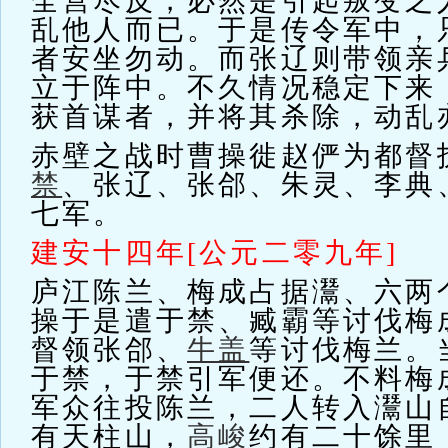
全营尽反，必然是引起叛变之
乱他人而已。于是传令军中，
者安坐勿动。而张辽则带领亲
立于阵中。不久情况稳定下来
获首谋者，并将其杀除，动乱
赤壁之战时曹操徙赵俨为都督
禁
、张辽、张郃、朱灵、李典
七军。
建安十四年[公元二零九年]
庐江陈兰、梅成占据灊、六两
操于是遣于禁、臧霸等讨伐梅
督领张郃、
牛盖
等讨伐梅兰。
于禁，于禁引军便还。不料梅
军众往投陈兰，二人转入灊山
有天柱山，
高峻
约有二十馀里