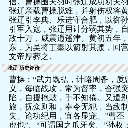
信。曹操围关羽时张辽成功劝关
张辽亲载曹操脱难，并射伤权将
张辽引李典、乐进守合肥，以御
引军入寇，张辽用计分弱其势，
敌十万，威震逍遥津。黄初五年
东，为吴将
丁奉
以箭射其腰，回
文帝厚葬之。
张辽 历史评价
曹操：“武力既弘，计略周备，质
义，每临战攻，常为督率，奋强
陷，自援枹鼓，手不知倦。又遣
旅，抚众则和，奉令无犯，当敌
失。论功纪用，宜各显宠。”曹丕
虎也”、“可谓国之爪牙矣。”孙权