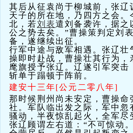
其后从征袁尚于柳城前，张辽
天子的所在地，乃四方之会。
北，若
刘表
遣刘备袭许，据之
公之势去矣。”曹操策判定刘
备，遂继续出征。
行军中途与敌军相遇。张辽壮
操即时赴战，曹操壮其行为，
麾旗授予张辽。辽遂引军突击
斩单于蹋顿于阵前。
建安十三年[公元二零八年]
那时候荆州尚未安定，曹操命
社。军队临出发之际，军中忽
骚动，半夜惊乱起火，全军尽
张辽顾谓左右道：“不可惊动