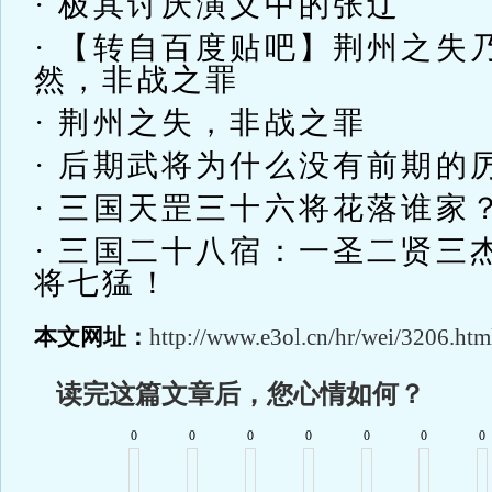
· 极其讨厌演义中的张辽
· 【转自百度贴吧】荆州之失
然，非战之罪
· 荆州之失，非战之罪
· 后期武将为什么没有前期的
· 三国天罡三十六将花落谁家
· 三国二十八宿：一圣二贤三
将七猛！
本文网址：
http://www.e3ol.cn/hr/wei/3206.htm
读完这篇文章后，您心情如何？
0
0
0
0
0
0
0