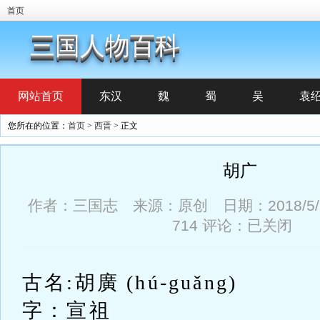
首页
三国人物百科
网站首页
东汉
魏
蜀
吴
袁
您所在的位置：
首页
>
西晋
> 正文
胡广
作者：三国志 来源：原创 日期：2018/5/19
714
评论：已关闭
古名:胡廣 (hú-guǎng)
字：宣祖