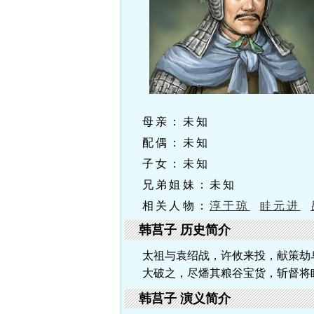
母亲：未知
配偶：未知
子女：未知
兄弟姐妹：未知
相关人物：
淳于琼
眭元进
韩莒子 历史简介
太祖与袁绍战，许攸来投，献策劫
大破之，尽燔其粮谷宝货，斩督将
韩莒子 演义简介