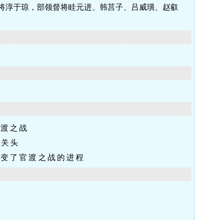
将淳于琼，部领督将眭元进、韩莒子、吕威璜、赵叡
官渡之战
死关头
改变了官渡之战的进程