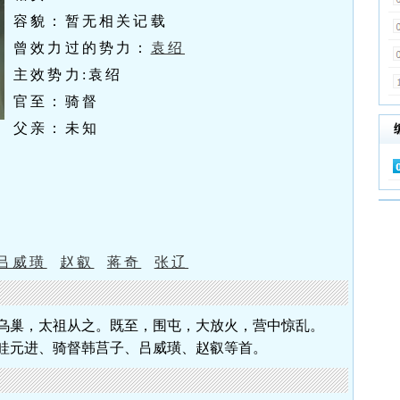
容貌：暂无相关记载
曾效力过的势力：
袁绍
主效势力:袁绍
官至：骑督
父亲：未知
吕威璜
赵叡
蒋奇
张辽
乌巢，太祖从之。既至，围屯，大放火，营中惊乱。
眭元进、骑督韩莒子、吕威璜、赵叡等首。