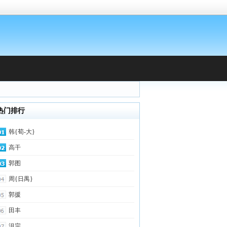
热门排行
韩{荀-大}
高干
郭图
周{日禺}
郭援
田丰
沮宗