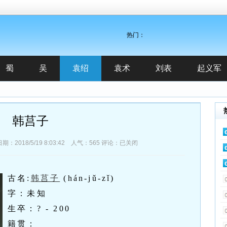
热门：
蜀
吴
袁绍
袁术
刘表
起义军
韩莒子
018/5/19 8:03:42 人气：
565
评论：已关闭
古名:
韩莒子
(hán-jǔ-zǐ)
字：未知
生卒：? - 200
籍贯：