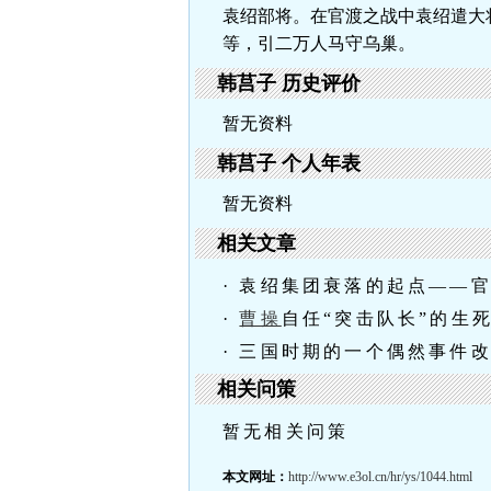
袁绍部将。在官渡之战中袁绍遣大
等，引二万人马守乌巢。
韩莒子 历史评价
暂无资料
韩莒子 个人年表
暂无资料
相关文章
· 袁绍集团衰落的起点——
·
曹操
自任“突击队长”的生
· 三国时期的一个偶然事件
相关问策
暂无相关问策
本文网址：
http://www.e3ol.cn/hr/ys/1044.html