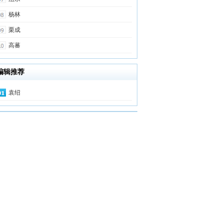
杨林
栗成
高蕃
编辑推荐
袁绍